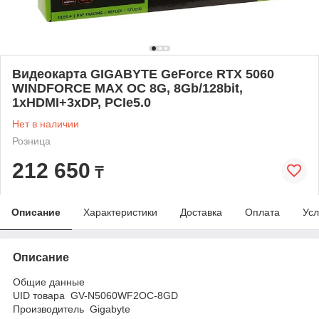
Видеокарта GIGABYTE GeForce RTX 5060
WINDFORCE MAX OC 8G, 8Gb/128bit,
1хHDMI+3xDP, PCIe5.0
Нет в наличии
Розница
212 650
₸
Описание
Характеристики
Доставка
Оплата
Усл
Описание
Общие данные
UID товара GV-N5060WF2OC-8GD
Производитель Gigabyte