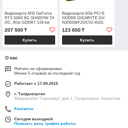
Видеокарта MSI GeForce
Видеокарта 6Gb PCI-E
RTX 5060 8G SHADOW 2X
GDDR6 GIGABYTE GV-
OC, 8Gb GDDR7 128-bit
N3050WF2OCV2-6GD,
1xHDMI 3xDP G5060-8S2C
2xDP+2xHDMI, PCIe4.0,
207 500
123 650
₸
₸
GeForce RTX 3050
Купить
Купить
О нас
Рейтинг не сформирован
Менее 5 отзывов за последний год
Работает с 17.09.2015
г. Талдыкорган
Микрорайон "Гарышкер" дом 1, Талдыкорган, Казахстан
Контакты
Сегодня выходной
Показать весь график работы