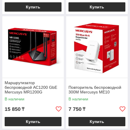
Купить
Купить
Маршрутизатор
беспроводной AC1200 GbE
Повторитель беспроводной
Mercusys MR1200G
300M Mercusys ME10
<Двухдиапазонный Wi-Fi
В наличии
В наличии
гигабитный роутер, 1 GbE
WAN +
15 850
7 750
₸
₸
Купить
Купить