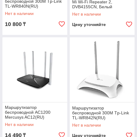
беспроводной 300M Tp-Link
Mi Wi-Fi Repeater 2,
TL-WR840N(RU)
DVB4155CN, Белый
Нет в наличии
Нет в наличии
10 800
₸
Цену уточняйте
Маршрутизатор
Маршрутизатор
беспроводной AC1200
беспроводной 300M Tp-Link
Mercusys AC12(RU)
TL-WR842N(RU)
Двухдиапазонный Wi‑Fi
Нет в наличии
Нет в наличии
роутер 867Mbps на частоте
5ГГц +
14 490
₸
Цену уточняйте