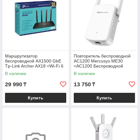
Маршрутизатор
Повторитель беспроводной
беспроводной AX1500 GbE
AC1200 Mercusys ME30
Tp-Link Archer AX18 <Wi‑Fi 6
<AC1200 Беспроводной
AX1500 Dual Band Wireless
двухдиапазонный усилитель
В наличии
В наличии
Gigabit Router,
беспроводной
29 990
13 750
₸
₸
Купить
Купить