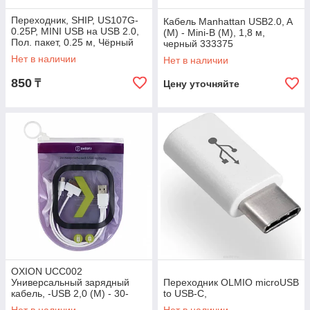
Переходник, SHIP, US107G-
Кабель Manhattan USB2.0, A
0.25P, MINI USB на USB 2.0,
(M) - Mini-B (M), 1,8 м,
Пол. пакет, 0.25 м, Чёрный
черный 333375
Нет в наличии
Нет в наличии
850
₸
Цену уточняйте
OXION UCC002
Универсальный зарядный
Переходник OLMIO microUSB
кабель, -USB 2,0 (M) - 30-
to USB-C,
pin/Micro-USB (M), 20cм,