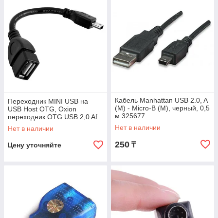
Кабель Manhattan USB 2.0, A
Переходник MINI USB на
(M) - Micro-B (M), черный, 0,5
USB Host OTG, Oxion
м 325677
переходник OTG USB 2,0 Af
to mini-USB Bm, 0.15м,
Нет в наличии
Нет в наличии
Черный
250
₸
Цену уточняйте