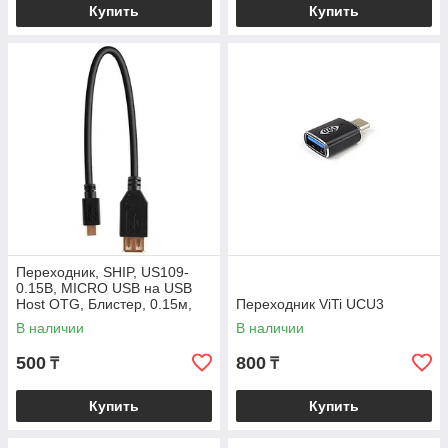
Купить
Купить
Переходник, SHIP, US109-
0.15B, MICRO USB на USB
Host OTG, Блистер, 0.15м,
Переходник ViTi UСU3
Чёрный
В наличии
В наличии
500
800
₸
₸
Купить
Купить