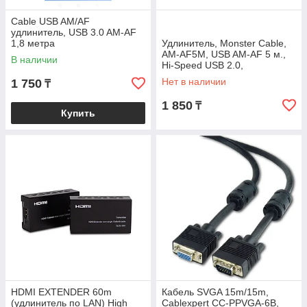
Cable USB AM/AF
удлинитель, USB 3.0 AM-AF
1,8 метра
Удлинитель, Monster Cable,
AM-AF5M, USB AM-AF 5 м.,
В наличии
Hi-Speed USB 2.0,
Ферритовые кольца защиты,
Нет в наличии
1 750
₸
Чёрный,
1 850
₸
Купить
HDMI EXTENDER 60m
Кабель SVGA 15m/15m,
(удлинитель по LAN) High
Cablexpert CC-PPVGA-6B,