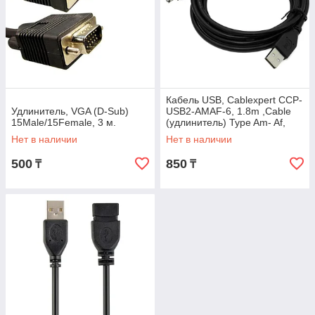
Кабель USB, Cablexpert CCP-
Удлинитель, VGA (D-Sub)
USB2-AMAF-6, 1.8m ,Cable
15Male/15Female, 3 м.
(удлинитель) Type Am- Af,
USB 2.0, black
Нет в наличии
Нет в наличии
500
850
₸
₸