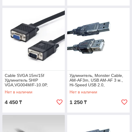
Cable SVGA 15m/15f
Удлинитель, Monster Cable,
Удлинитель SHIP
AM-AF3m, USB AM-AF 3 м.,
VGA,VG004M/F-10.0P,
Hi-Speed USB 2.0,
Чёрный, Пол. пакет, 10.0 м
Ферритовые кольца защиты,
Нет в наличии
Нет в наличии
Чёрный,
4 450
1 250
₸
₸