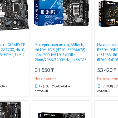
лата GIGABYTE
Материнская плата, ASRock,
Материнская
LGA1700, H610,
H610M-HVS (4710483936678),
B760M D3H
UB+HDMI, 1xM.2,
LGA1700, iH610, 2xDDR4
(4719331862
2666/2933/3200MHz, 4xSATA3,
iB760, 4xDD
31 550 ₸
53 420 ₸
Нет в наличии
Нет в наличи
-04
+7 (708) 393-05-04
+7 (708) 3
сотовый
сотовый