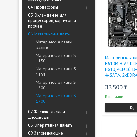
04 Процессоры
05 Охлаждение для
процессоров, корпусов и
прочее
06 Материнские платы
Материнские платы
разные
Материнские платы S-
Материнская п
1150
H610M H V3 DDR
Материнские платы S-
H610, PCIe16, D
1151
4xSATA, 2xDDR
Материнские платы S-
38 500 ₸
1200
Материнские платы S-
В наличии
1700
Куп
07 Жесткие диски и
дисководы
08 Оперативная память
09 Запоминающие