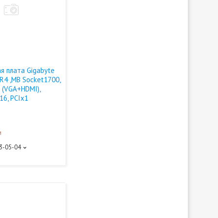
я плата Gigabyte
R4 ,MB Socket1700,
 (VGA+HDMI),
16, PCIx1
и
93-05-04