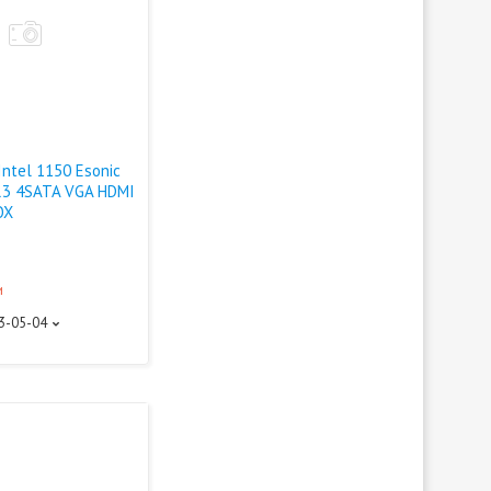
Intel 1150 Esonic
3 4SATA VGA HDMI
OX
и
93-05-04