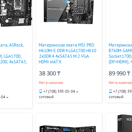
ата, ASRock,
Материнская плата MSI PRO
Материнска
H610M-E DDR4 LGA1700 H610
B760M GAMI
), LGA1700,
2xDDR4 4xSATA3 M.2 VGA
Socket1700,
200, 4xSATA3,
HDMI mATX
(DP+HDMI), 
38 300 ₸
89 990 ₸
Нет в наличии
Нет в наличи
+7 (708) 393-05-04
+7 (708) 3
сотовый
сотовый
-04