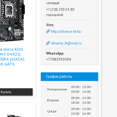
сотовый
+7 (728) 230-13-80
городской
http://alliance-tk.kz/
alliance_tk@mail.ru
я плата ASUS
-F D4 R2.0,
DDR4 2xSATA3
+77083930504
DMI mATX
График работы
09:00
13:00
Понедельник
Купить
18:00
14:00
09:00
13:00
Вторник
18:00
14:00
09:00
13:00
Среда
18:00
14:00