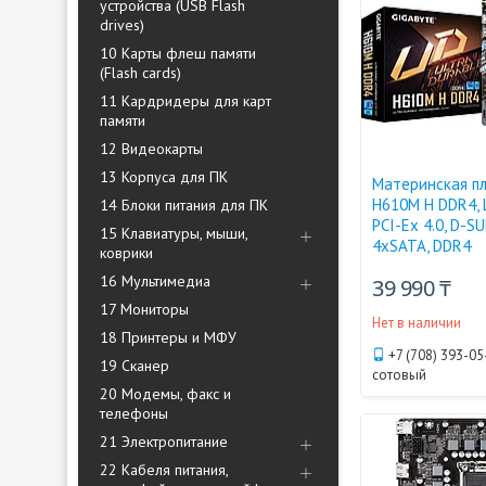
устройства (USB Flash
drives)
10 Карты флеш памяти
(Flash cards)
11 Кардридеры для карт
памяти
12 Видеокарты
13 Корпуса для ПК
Материнская п
H610M H DDR4, 
14 Блоки питания для ПК
PCI-Ex 4.0, D-S
15 Клавиатуры, мыши,
4xSATA, DDR4
коврики
16 Мультимедиа
39 990 ₸
17 Мониторы
Нет в наличии
18 Принтеры и МФУ
+7 (708) 393-05
19 Сканер
сотовый
20 Модемы, факс и
телефоны
21 Электропитание
22 Кабеля питания,