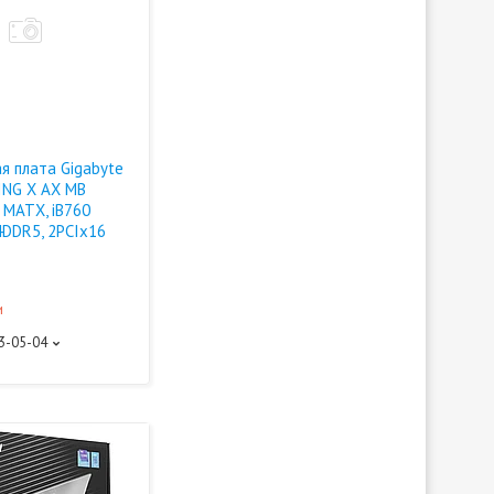
я плата Gigabyte
NG X AX MB
 MATX, iB760
4DDR5, 2PCIx16
и
93-05-04