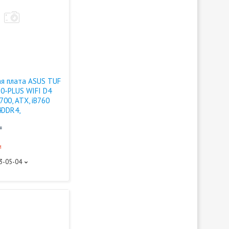
я плата ASUS TUF
0-PLUS WIFI D4
700, ATX, iB760
4DDR4,
₸
и
93-05-04