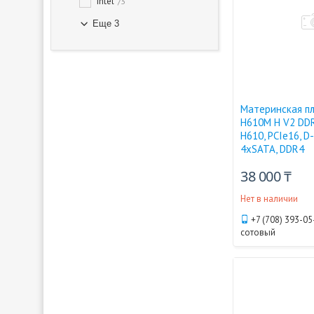
Intel
3
Еще 3
Материнская п
H610M H V2 DDR
H610, PCIe16, D
4xSATA, DDR4
38 000 ₸
Нет в наличии
+7 (708) 393-05
сотовый