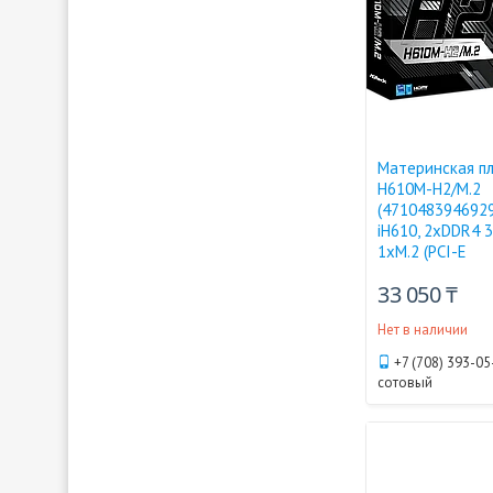
Материнская пл
H610M-H2/M.2
(4710483946929
iH610, 2xDDR4 3
1xM.2 (PCI-E
33 050 ₸
Нет в наличии
+7 (708) 393-05
сотовый