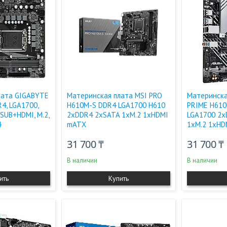
лата GIGABYTE
Материнская плата MSI PRO
Материнска
4, LGA1700,
H610M-S DDR4 LGA1700 H610
PRIME H610M
-SUB+HDMI, M.2,
2xDDR4 2xSATA 1xM.2 1xHDMI
LGA1700 2x
4
mATX
1xM.2 1xH
31 700 ₸
31 700 ₸
В наличии
В наличии
ить
Купить