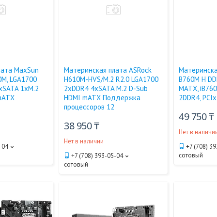
лата MaxSun
Материнская плата ASRock
Материнска
0M, LGA1700
H610M-HVS/M.2 R2.0 LGA1700
B760M H DD
xSATA 1xM.2
2xDDR4 4xSATA M.2 D-Sub
MATX, iB760
mATX
HDMI mATX Поддержка
2DDR4, PCIx
процессоров 12
49 750 ₸
38 950 ₸
Нет в наличи
Нет в наличии
-04
+7 (708) 3
сотовый
+7 (708) 393-05-04
сотовый