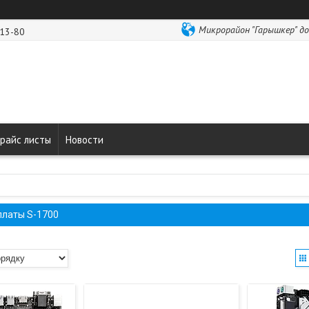
Микрорайон "Гарышкер" до
-13-80
райс листы
Новости
платы S-1700