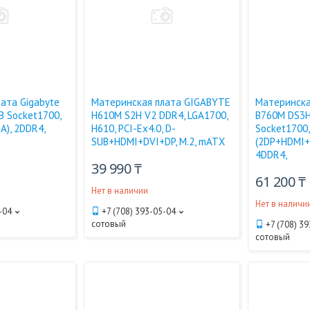
ата Gigabyte
Материнская плата GIGABYTE
Материнска
B Socket1700,
H610M S2H V2 DDR4, LGA1700,
B760M DS3H
A), 2DDR4,
H610, PCI-Ex4.0, D-
Socket1700,
SUB+HDMI+DVI+DP, M.2, mATX
(2DP+HDMI+D
4DDR4,
39 990 ₸
61 200 ₸
Нет в наличии
Нет в наличи
-04
+7 (708) 393-05-04
сотовый
+7 (708) 3
сотовый