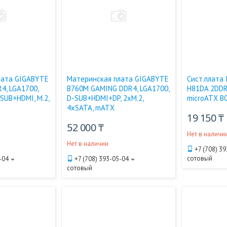
лата GIGABYTE
Материнская плата GIGABYTE
Сист.плата 
4, LGA1700,
B760M GAMING DDR4, LGA1700,
H81DA 2DDR
-SUB+HDMI, M.2,
D-SUB+HDMI+DP, 2xM.2,
microATX B
4xSATA, mATX
19 150 ₸
52 000 ₸
Нет в наличи
Нет в наличии
+7 (708) 3
сотовый
-04
+7 (708) 393-05-04
сотовый