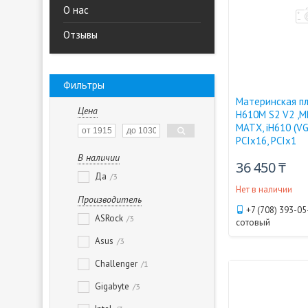
О нас
Отзывы
Фильтры
Материнская пл
Цена
H610M S2 V2 ,M
MATX, iH610 (VG
PCIx16, PCIx1
В наличии
36 450 ₸
Да
3
Нет в наличии
Производитель
+7 (708) 393-05
ASRock
3
сотовый
Asus
3
Challenger
1
Gigabyte
3