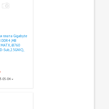
я плата Gigabyte
 DDR4 ,MB
 MATX, iB760
-Sub,2.5GNIC),
и
93-05-04