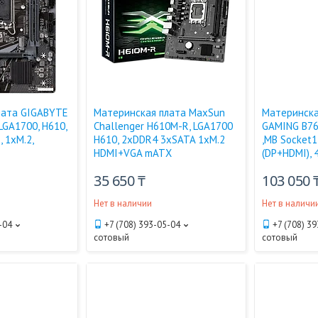
лата GIGABYTE
Материнская плата MaxSun
Материнска
LGA1700, H610,
Challenger H610M-R, LGA1700
GAMING B76
, 1xM.2,
H610, 2xDDR4 3xSATA 1xM.2
,MB Socket1
HDMI+VGA mATX
(DP+HDMI), 
35 650 ₸
103 050 
Нет в наличии
Нет в наличи
-04
+7 (708) 393-05-04
+7 (708) 3
сотовый
сотовый