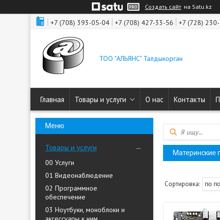
Создать сайт
на Satu.kz
+7 (708) 393-05-04
+7 (708) 427-33-56
+7 (728) 230
ТОО "АЛЬЯНС" Талдыкорган
Главная
Товары и услуги
О нас
Контакты
П
Товары и услуги
Материнские 
00 Услуги
01 Видеонаблюдение
02 Программное
обеспечение
03 Ноутбуки, моноблоки и
аксессуары к ним