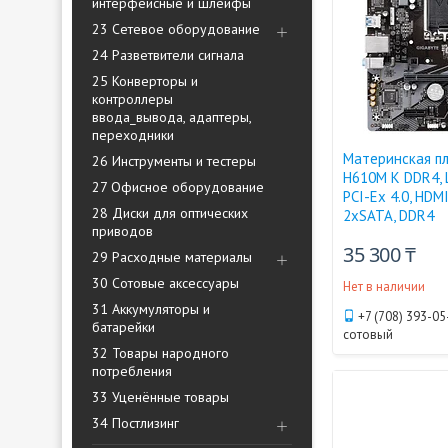
интерфейсные и шлейфы
23 Сетевое оборудование
24 Разветвители сигнала
25 Конверторы и
контроллеры
ввода_вывода, адаптеры,
переходники
Материнская п
26 Инструменты и тестеры
H610M K DDR4, 
27 Офисное оборудование
PCI-Ex 4.0, HDMI
28 Диски для оптических
2xSATA, DDR4
приводов
35 300 ₸
29 Расходные материалы
30 Сотовые аксессуары
Нет в наличии
31 Аккумуляторы и
+7 (708) 393-05
батарейки
сотовый
32 Товары народного
потребления
33 Уценённые товары
34 Постлизинг