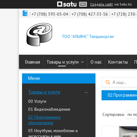
Создать сайт
на Satu.kz
+7 (708) 393-05-04
+7 (708) 427-33-56
+7 (728) 230
ТОО "АЛЬЯНС" Талдыкорган
Главная
Товары и услуги
О нас
Контакты
П
Товары и услуги
02 Программн
00 Услуги
01 Видеонаблюдение
02 Программное
обеспечение
03 Ноутбуки, моноблоки и
аксессуары к ним