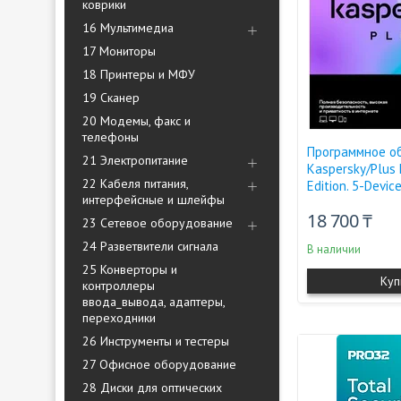
коврики
16 Мультимедиа
17 Мониторы
18 Принтеры и МФУ
19 Сканер
20 Модемы, факс и
телефоны
Программное о
21 Электропитание
Kaspersky/Plus
22 Кабеля питания,
Edition. 5-Devic
интерфейсные и шлейфы
18 700 ₸
23 Сетевое оборудование
24 Разветвители сигнала
В наличии
25 Конверторы и
Куп
контроллеры
ввода_вывода, адаптеры,
переходники
26 Инструменты и тестеры
27 Офисное оборудование
28 Диски для оптических