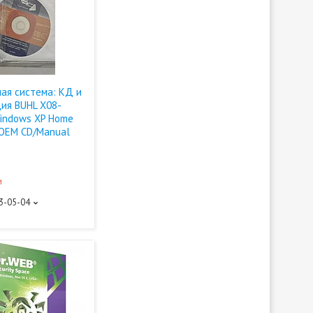
ая система: КД и
ия BUHL X08-
indows XP Home
s OEM CD/Manual
и
93-05-04