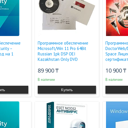
беспечение
Программное обеспечение
Программно
urity –
Microsoft/Win 11 Pro 64Bit
DoctorWeb/D
од на 1
Russian 1pk DSP OEI
Space Лице
Kazakhstan Only DVD
сертификат
89 900 ₸
10 900 ₸
В наличии
В наличии
ить
Купить