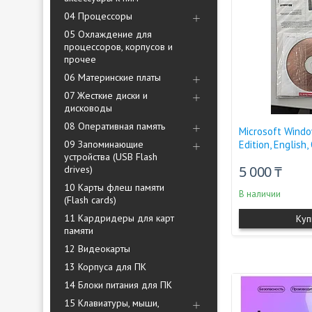
04 Процессоры
05 Охлаждение для
процессоров, корпусов и
прочее
06 Материнские платы
07 Жесткие диски и
дисководы
08 Оперативная память
Microsoft Wind
09 Запоминающие
Edition, English
устройства (USB Flash
5 000 ₸
drives)
10 Карты флеш памяти
В наличии
(Flash cards)
11 Кардридеры для карт
Куп
памяти
12 Видеокарты
13 Корпуса для ПК
14 Блоки питания для ПК
15 Клавиатуры, мыши,