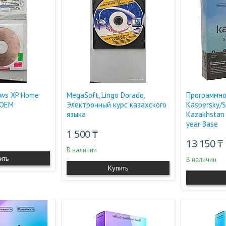
ows XP Home
MegaSoft, Lingo Dorado,
Программно
, OEM
Электронный курс казахского
Kaspersky/
языка
Kazakhstan 
year Base
1 500 ₸
13 150 ₸
В наличии
ить
В наличии
Купить