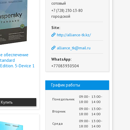
сотовый
+7 (728) 230-13-80
городской
http://alliance-tk.kz/
alliance_tk@mail.ru
е обеспечение
Standard
Edition. 5-Device 1
+77083930504
График работы
09:00
13:00
Понедельник
Купить
18:00
14:00
09:00
13:00
Вторник
18:00
14:00
09:00
13:00
Среда
18:00
14:00