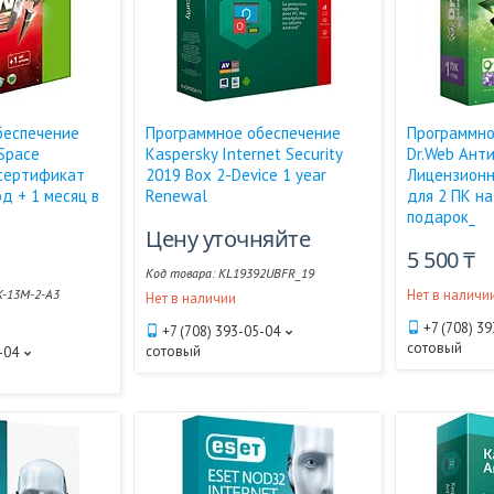
беспечение
Программное обеспечение
Программно
 Space
Kaspersky Internet Security
Dr.Web Ант
сертификат
2019 Box 2-Device 1 year
Лицензион
од + 1 месяц в
Renewal
для 2 ПК на
подарок_
Цену уточняйте
5 500 ₸
KL19392UBFR_19
-13M-2-A3
Нет в наличи
Нет в наличии
+7 (708) 3
+7 (708) 393-05-04
сотовый
сотовый
-04