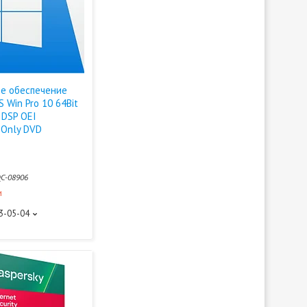
е обеспечение
S Win Pro 10 64Bit
 DSP OEI
 Only DVD
C-08906
и
93-05-04