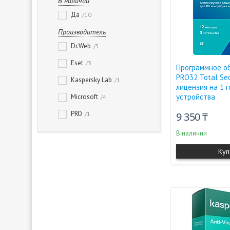
В наличии
Да
10
Производитель
Dr.Web
5
Eset
3
Программное о
PRO32 Total Sec
Kaspersky Lab
1
лицензия на 1 г
устройства
Microsoft
4
PRO
1
9 350 ₸
В наличии
Куп