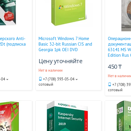
ерского Anti-
Microsoft Windows 7 Home
Операционн
2Dt (подписка
Basic 32-bit Russian CIS and
документац
Georgia 1pk OEI DVD
63141 MS W
Edition Ru
Цену уточняйте
450 ₸
Нет в наличии
Нет в наличи
-04
+7 (708) 393-05-04
сотовый
+7 (708) 3
сотовый