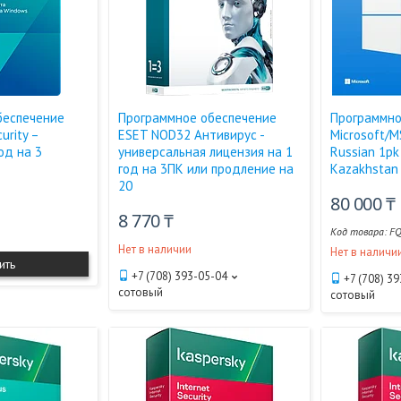
беспечение
Программное обеспечение
Программно
urity –
ESET NOD32 Антивирус -
Microsoft/M
од на 3
универсальная лицензия на 1
Russian 1pk
год на 3ПК или продление на
Kazakhstan
20
80 000 ₸
8 770 ₸
FQ
Нет в наличии
Нет в наличи
ить
+7 (708) 393-05-04
+7 (708) 3
сотовый
сотовый