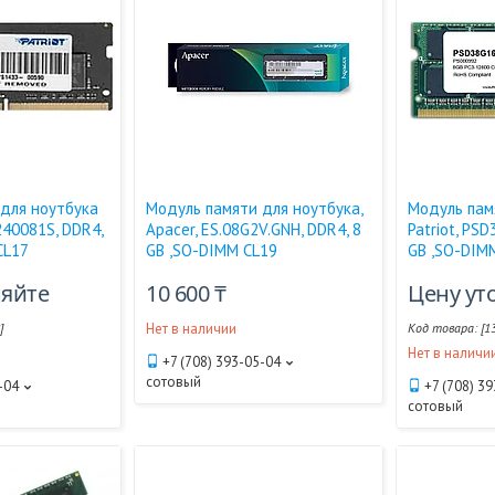
для ноутбука
Модуль памяти для ноутбука,
Модуль пам
240081S, DDR4,
Apacer, ES.08G2V.GNH, DDR4, 8
Patriot, PS
CL17
GB ,SO-DIMM CL19
GB ,SO-DIM
няйте
10 600 ₸
Цену ут
]
Нет в наличии
[1
Нет в наличи
+7 (708) 393-05-04
сотовый
-04
+7 (708) 3
сотовый