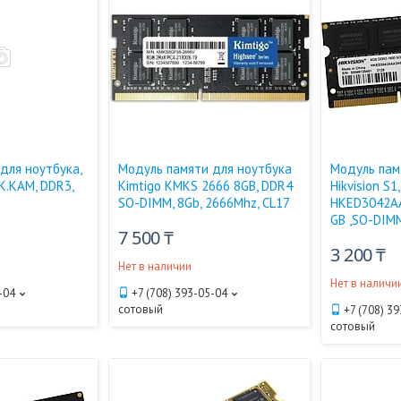
для ноутбука,
Модуль памяти для ноутбука
Модуль пам
K.KAM, DDR3,
Kimtigo KMKS 2666 8GB, DDR4
Hikvision S1,
SO-DIMM, 8Gb, 2666Mhz, CL17
HKED3042AA
GB ,SO-DIM
7 500 ₸
3 200 ₸
Нет в наличии
Нет в наличи
-04
+7 (708) 393-05-04
сотовый
+7 (708) 3
сотовый