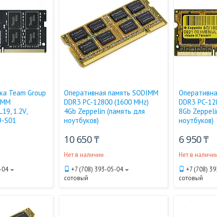
ка Team Group
Оперативная память SODIMM
Оперативна
IMM
DDR3 PC-12800 (1600 MHz)
DDR3 PC-12
19, 1.2V,
4Gb Zeppelin (память для
8Gb Zeppeli
9-S01
ноутбуков)
ноутбуков)
10 650 ₸
6 950 ₸
Нет в наличии
Нет в наличи
-04
+7 (708) 393-05-04
+7 (708) 3
сотовый
сотовый