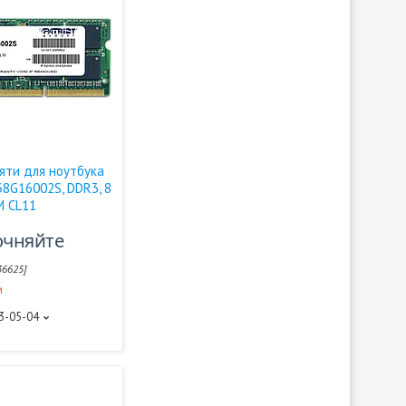
яти для ноутбука
D38G16002S, DDR3, 8
M CL11
очняйте
36625]
и
93-05-04