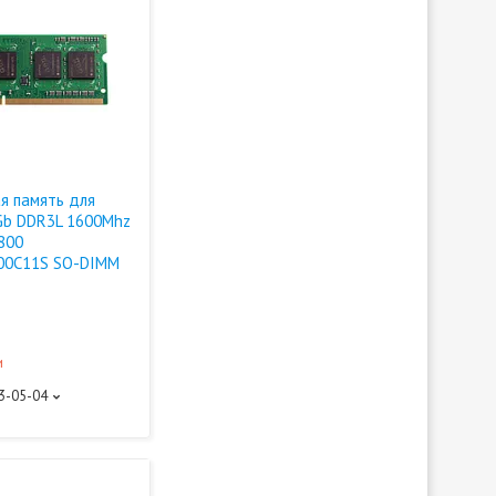
я память для
Gb DDR3L 1600Mhz
800
00C11S SO-DIMM
и
93-05-04