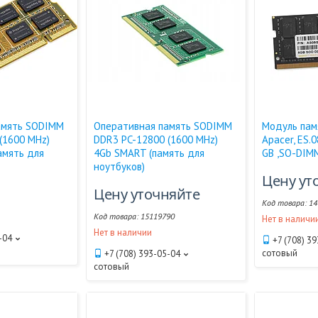
амять SODIMM
Оперативная память SODIMM
Модуль пам
(1600 MHz)
DDR3 PC-12800 (1600 MHz)
Apacer, ES.
амять для
4Gb SMART (память для
GB ,SO-DIM
ноутбуков)
Цену ут
Цену уточняйте
14
15119790
Нет в наличи
Нет в наличии
-04
+7 (708) 3
сотовый
+7 (708) 393-05-04
сотовый