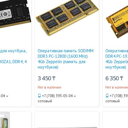
для ноутбука,
Оперативная память SODIMM
Оперативна
DDR3 PC-12800 (1600 MHz)
DDR4 PC-19
0ZA1, DDR4, 4
4Gb Zeppelin (память для
4Gb Zeppeli
ноутбуков)
ноутбуков)
3 450 ₸
6 350 ₸
Нет в наличии
Нет в наличи
-04
+7 (708) 393-05-04
+7 (708) 3
сотовый
сотовый