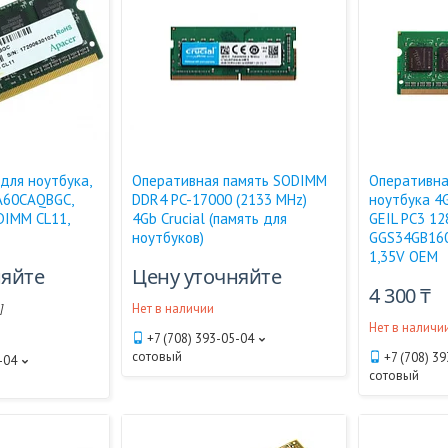
для ноутбука,
Оперативная память SODIMM
Оперативна
A60CAQBGC,
DDR4 PC-17000 (2133 MHz)
ноутбука 4
DIMM CL11,
4Gb Crucial (память для
GEIL PC3 12
ноутбуков)
GGS34GB16
1,35V OEM
няйте
Цену уточняйте
4 300 ₸
]
Нет в наличии
Нет в наличи
+7 (708) 393-05-04
сотовый
+7 (708) 3
-04
сотовый