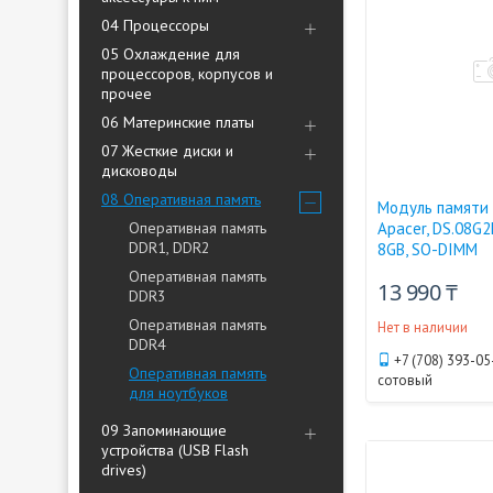
04 Процессоры
05 Охлаждение для
процессоров, корпусов и
прочее
06 Материнские платы
07 Жесткие диски и
дисководы
08 Оперативная память
Модуль памяти 
Оперативная память
Apacer, DS.08G2
DDR1, DDR2
8GB, SO-DIMM
Оперативная память
13 990 ₸
DDR3
Оперативная память
Нет в наличии
DDR4
+7 (708) 393-05
Оперативная память
сотовый
для ноутбуков
09 Запоминающие
устройства (USB Flash
drives)