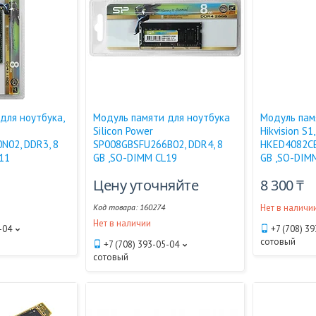
для ноутбука,
Модуль памяти для ноутбука
Модуль пам
Silicon Power
Hikvision S1,
N02, DDR3, 8
SP008GBSFU266B02, DDR4, 8
HKED4082CB
11
GB ,SO-DIMM CL19
GB ,SO-DIM
Цену уточняйте
8 300 ₸
160274
Нет в наличи
Нет в наличии
-04
+7 (708) 3
сотовый
+7 (708) 393-05-04
сотовый