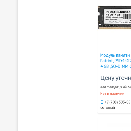
Модуль памяти 
Patriot, PSD44G
4 GB ,SO-DIMM 
Цену уточ
[156138
Нет в наличии
+7 (708) 393-05
сотовый