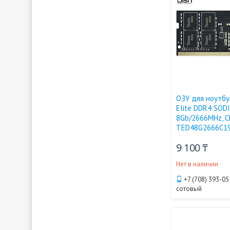
ОЗУ для ноутбу
Elite DDR4 SOD
8Gb/2666MHz, CL
TED48G2666C1
9 100 ₸
Нет в наличии
+7 (708) 393-05
сотовый