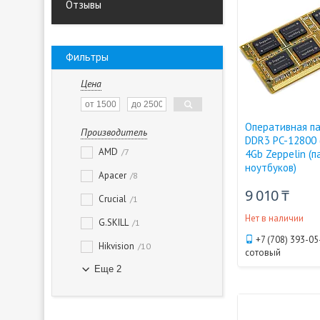
Отзывы
Фильтры
Цена
Оперативная п
Производитель
DDR3 PC-12800 
AMD
7
4Gb Zeppelin (п
ноутбуков)
Apacer
8
9 010 ₸
Crucial
1
Нет в наличии
G.SKILL
1
+7 (708) 393-05
Hikvision
10
сотовый
Еще 2