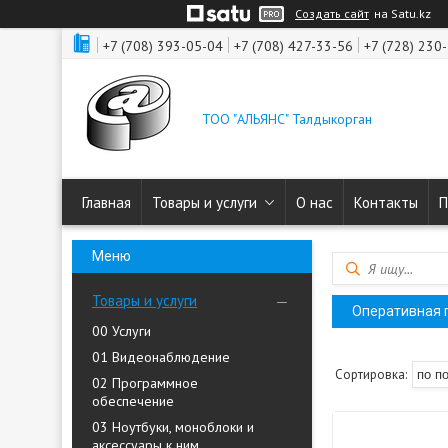
Создать сайт
на Satu.kz
+7 (708) 393-05-04
+7 (708) 427-33-56
+7 (728) 230
ТОО "АЛЬЯНС" Талдыкорган
Главная
Товары и услуги
О нас
Контакты
П
Товары и услуги
Оперативная 
00 Услуги
01 Видеонаблюдение
02 Программное
обеспечение
03 Ноутбуки, моноблоки и
аксессуары к ним