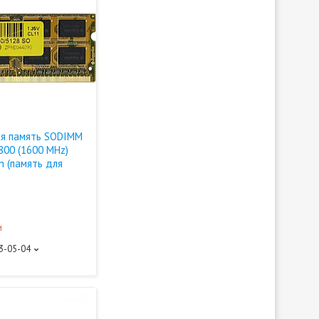
я память SODIMM
800 (1600 MHz)
n (память для
и
93-05-04