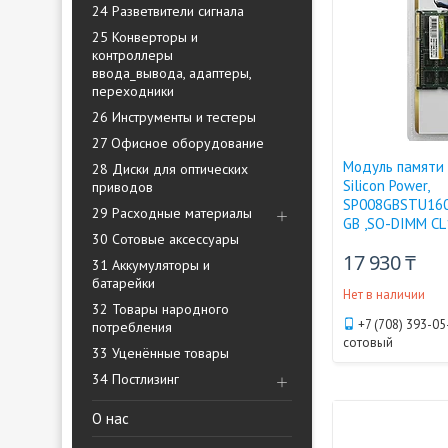
24 Разветвители сигнала
25 Конверторы и
контроллеры
ввода_вывода, адаптеры,
переходники
26 Инструменты и тестеры
27 Офисное оборудование
Модуль памяти 
28 Диски для оптических
Silicon Power,
приводов
SP008GBSTU160
29 Расходные материалы
GB ,SO-DIMM CL
30 Сотовые аксессуары
17 930 ₸
31 Аккумуляторы и
батарейки
Нет в наличии
32 Товары народного
+7 (708) 393-05
потребления
сотовый
33 Уценённые товары
34 Постлизинг
О нас