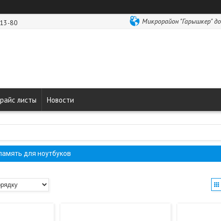
Микрорайон "Гарышкер" до
-13-80
райс листы
Новости
память для ноутбуков