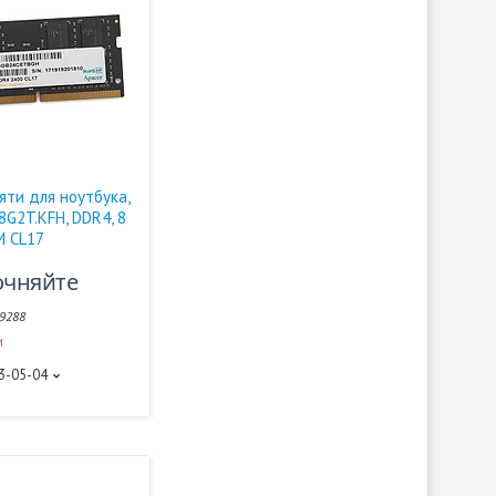
яти для ноутбука,
08G2T.KFH, DDR4, 8
M CL17
очняйте
9288
и
93-05-04