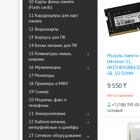
10 Карты флеш памяти
(Flash cards)
11 Кардридеры для карт
памяти
12 Видеокарты
13 Корпуса для ПК
14 Блоки питания для ПК
15 Клавиатуры, мыши,
Модуль памяти 
коврики
Hikvision S1,
16 Мультимедиа
HKED4042BBA1D
GB ,SO-DIMM
17 Мониторы
18 Принтеры и МФУ
9 550 ₸
19 Сканер
Нет в наличии
20 Модемы, факс и
+7 (708) 393-05
телефоны
сотовый
21 Электропитание
22 Кабеля питания,
интерфейсные и шлейфы
23 Сетевое оборудование