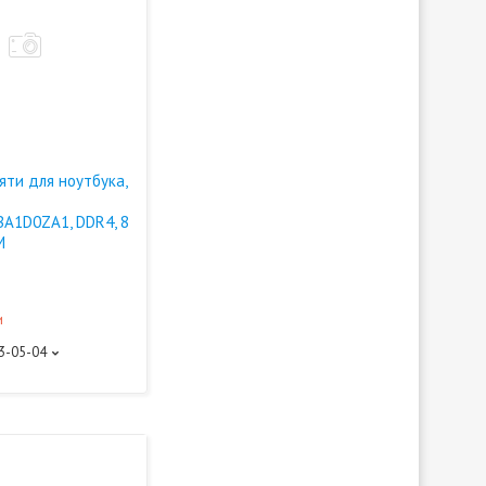
яти для ноутбука,
A1D0ZA1, DDR4, 8
M
и
93-05-04