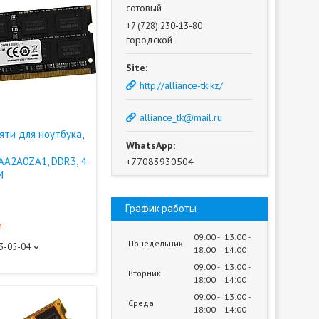
сотовый
+7 (728) 230-13-80
городской
http://alliance-tk.kz/
alliance_tk@mail.ru
яти для ноутбука,
A2A0ZA1, DDR3, 4
+77083930504
M
График работы
и
09:00
13:00
Понедельник
93-05-04
18:00
14:00
09:00
13:00
Вторник
18:00
14:00
09:00
13:00
Среда
18:00
14:00