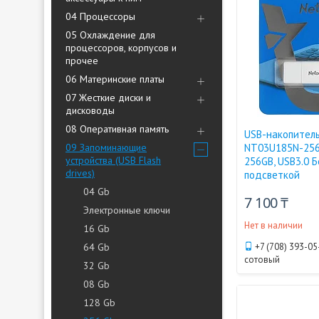
04 Процессоры
05 Охлаждение для
процессоров, корпусов и
прочее
06 Материнские платы
07 Жесткие диски и
дисководы
08 Оперативная память
USB-накопитель,
09 Запоминающие
NT03U185N-256
устройства (USB Flash
256GB, USB3.0 Б
drives)
подсветкой
04 Gb
7 100 ₸
Электронные ключи
Нет в наличии
16 Gb
64 Gb
+7 (708) 393-05
сотовый
32 Gb
08 Gb
128 Gb