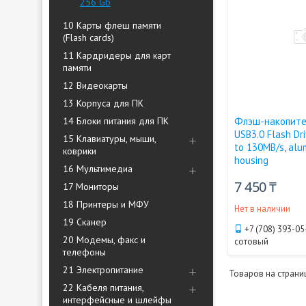
256 Gb
10 Карты флеш памяти
(Flash cards)
11 Кардридеры для карт
памяти
12 Видеокарты
13 Корпуса для ПК
14 Блоки питания для ПК
Флэш-накопите
USB3.0 Flash Dr
15 Клавиатуры, мыши,
to 130MB/s, alu
коврики
housing
16 Мультимедиа
7 450 ₸
17 Мониторы
18 Принтеры и МФУ
Нет в наличии
19 Сканер
+7 (708) 393-05
20 Модемы, факс и
сотовый
телефоны
21 Электропитание
22 Кабеля питания,
интерфейсные и шлейфы