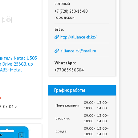
сотовый
+7 (728) 230-13-80
городской
http://alliance-tk.kz/
alliance_tk@mail.ru
итель Netac U505
h Drive 256GB, up
 ABS+Metal
+77083930504
График работы
и
09:00
13:00
Понедельник
93-05-04
18:00
14:00
09:00
13:00
Вторник
18:00
14:00
09:00
13:00
Среда
18:00
14:00