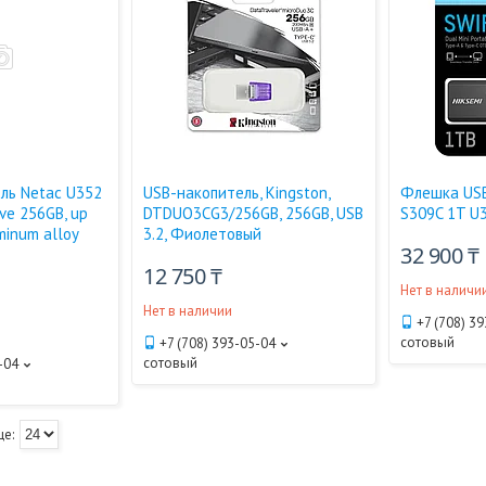
ль Netac U352
USB-накопитель, Kingston,
Флешка USB
ive 256GB, up
DTDUO3CG3/256GB, 256GB, USB
S309C 1T U3
minum alloy
3.2, Фиолетовый
32 900 ₸
12 750 ₸
Нет в наличи
Нет в наличии
+7 (708) 3
сотовый
+7 (708) 393-05-04
сотовый
-04