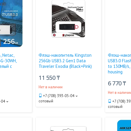
 Netac,
Флэш-накопитель Kingston
Флэш-накоп
G-30WH,
256Gb USB3.2 Gen1 Data
USB3.0 Flas
елый с
Traveler Exodia (Black+Pink)
to 130MB/s,
housing
11 550 ₸
6 770 ₸
Нет в наличии
Нет в наличи
+7 (708) 393-05-04
сотовый
-04
+7 (708) 3
сотовый