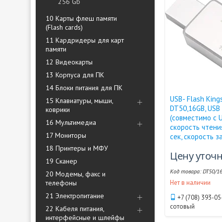
256 Gb
10 Карты флеш памяти
(Flash cards)
11 Кардридеры для карт
памяти
12 Видеокарты
13 Корпуса для ПК
14 Блоки питания для ПК
USB- Flash King
15 Клавиатуры, мыши,
DT50,16GB, USB 
коврики
(совместимо с U
16 Мультимедиа
скорость чтени
17 Мониторы
сек, скорость з
18 Принтеры и МФУ
Цену уточ
19 Сканер
DT50/1
20 Модемы, факс и
телефоны
Нет в наличии
21 Электропитание
+7 (708) 393-05
сотовый
22 Кабеля питания,
интерфейсные и шлейфы