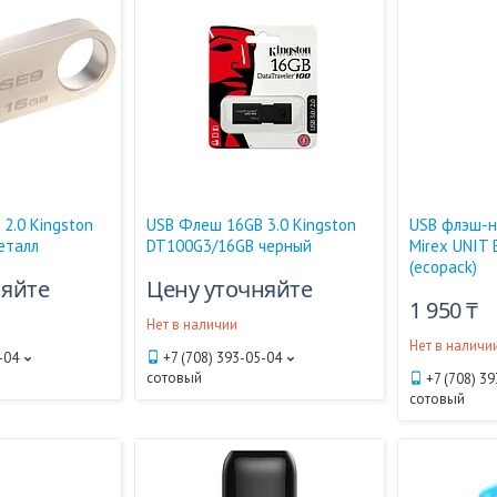
2.0 Kingston
USB Флеш 16GB 3.0 Kingston
USB флэш-н
еталл
DT100G3/16GB черный
Mirex UNIT
(ecopack)
няйте
Цену уточняйте
1 950 ₸
Нет в наличии
Нет в наличи
-04
+7 (708) 393-05-04
сотовый
+7 (708) 3
сотовый