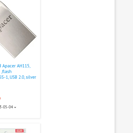
 Apacer AH115,
,flash
-1, USB 2.0, silver
и
93-05-04