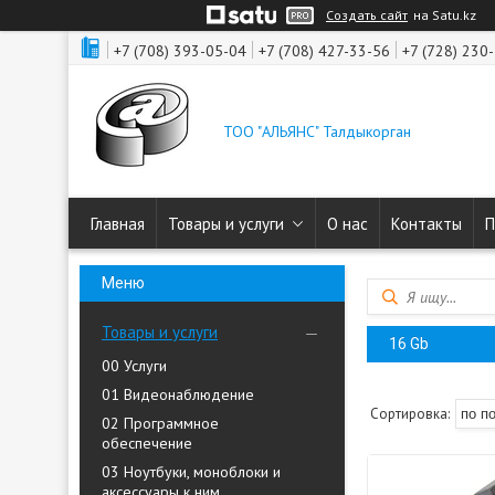
Создать сайт
на Satu.kz
+7 (708) 393-05-04
+7 (708) 427-33-56
+7 (728) 230
ТОО "АЛЬЯНС" Талдыкорган
Главная
Товары и услуги
О нас
Контакты
П
Товары и услуги
16 Gb
00 Услуги
01 Видеонаблюдение
02 Программное
обеспечение
03 Ноутбуки, моноблоки и
аксессуары к ним