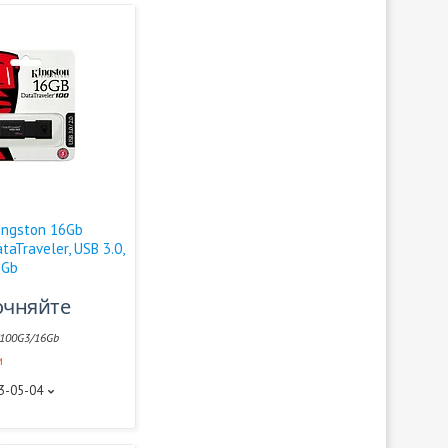
ingston 16Gb
aTraveler, USB 3.0,
6Gb
очняйте
100G3/16Gb
и
93-05-04