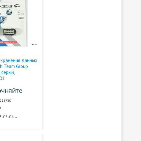
 хранения данных
sh Team Group
, серый,
01
очняйте
119780
и
93-05-04