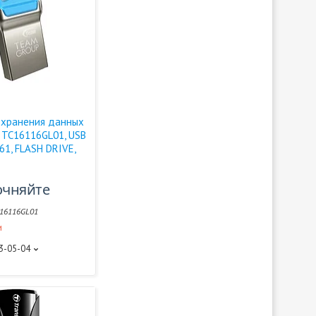
 хранения данных
 TC16116GL01, USB
161, FLASH DRIVE,
очняйте
16116GL01
и
93-05-04