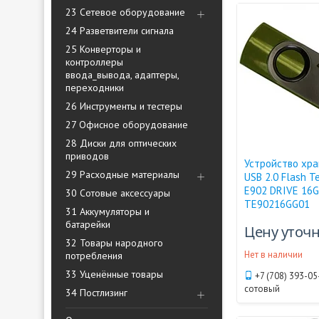
23 Сетевое оборудование
24 Разветвители сигнала
25 Конверторы и
контроллеры
ввода_вывода, адаптеры,
переходники
26 Инструменты и тестеры
27 Офисное оборудование
28 Диски для оптических
приводов
Устройство хр
29 Расходные материалы
USB 2.0 Flash 
E902 DRIVE 16G
30 Сотовые аксессуары
TE90216GG01
31 Аккумуляторы и
батарейки
Цену уточ
32 Товары народного
Нет в наличии
потребления
33 Уценённые товары
+7 (708) 393-05
сотовый
34 Постлизинг