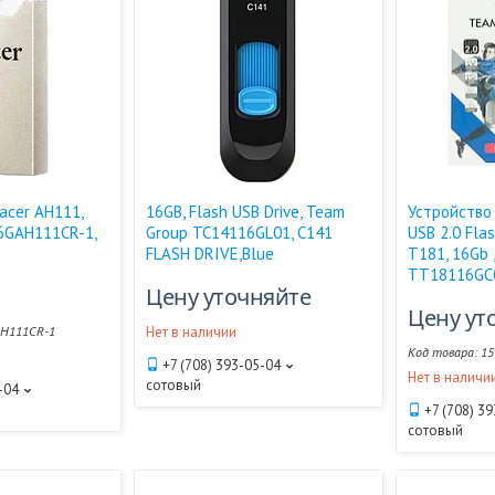
acer AH111,
16GB, Flash USB Drive, Team
Устройство
16GAH111CR-1,
Group TC14116GL01, C141
USB 2.0 Fla
FLASH DRIVE,Blue
T181, 16Gb 
TT18116GC
Цену уточняйте
Цену ут
H111CR-1
Нет в наличии
15
+7 (708) 393-05-04
Нет в наличи
сотовый
-04
+7 (708) 3
сотовый