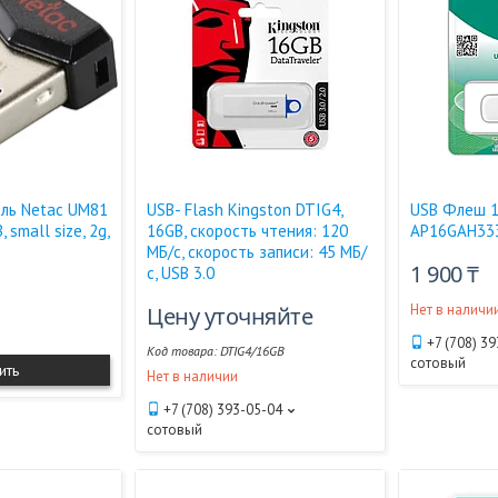
ль Netac UM81
USB- Flash Kingston DTIG4,
USB Флеш 1
 small size, 2g,
16GB, скорость чтения: 120
AP16GAH33
МБ/с, скорость записи: 45 МБ/
1 900 ₸
с, USB 3.0
Нет в наличи
Цену уточняйте
+7 (708) 3
DTIG4/16GB
сотовый
ить
Нет в наличии
+7 (708) 393-05-04
сотовый