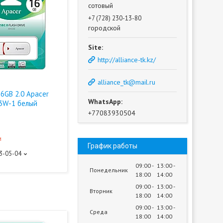
сотовый
+7 (728) 230-13-80
городской
http://alliance-tk.kz/
alliance_tk@mail.ru
6GB 2.0 Apacer
3W-1 белый
+77083930504
и
График работы
93-05-04
09:00
13:00
Понедельник
18:00
14:00
09:00
13:00
Вторник
18:00
14:00
09:00
13:00
Среда
18:00
14:00