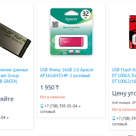
анения данных
USB Флеш 16GB 2.0 Apacer
USB Flash K
Team Group
AP16GAH334P-1 розовый
DT100G3, Dat
B GREEN,
DT100G3/1
1 950 ₸
Цену ут
Нет в наличии
няйте
DT
+7 (708) 393-05-04
Нет в наличи
сотовый
-04
+7 (708) 3
сотовый