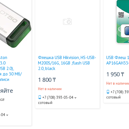
ston
Флешка USB Hikvision, HS-USB-
USB Флеш 1
3.0
M200S/16G, 16GB ,flash USB
AP16GAH33
SB 2.0),
2.0, black
1 950 ₸
я до 30 Мб/
1 800 ₸
аписи
Нет в наличи
Нет в наличии
няйте
+7 (708) 3
сотовый
+7 (708) 393-05-04
6GB
сотовый
-04