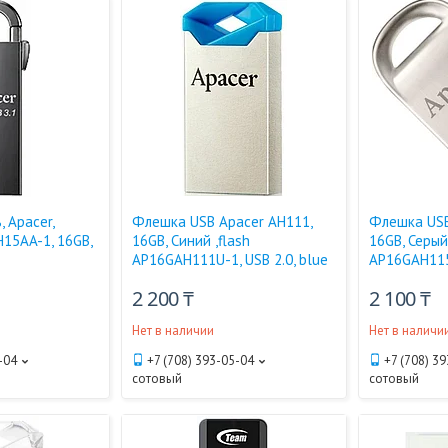
 Apacer,
Флешка USB Apacer AH111,
Флешка USB
15AA-1, 16GB,
16GB, Синий ,flash
16GB, Серый 
AP16GAH111U-1, USB 2.0, blue
AP16GAH115S
2 200 ₸
2 100 ₸
Нет в наличии
Нет в наличи
-04
+7 (708) 393-05-04
+7 (708) 3
сотовый
сотовый