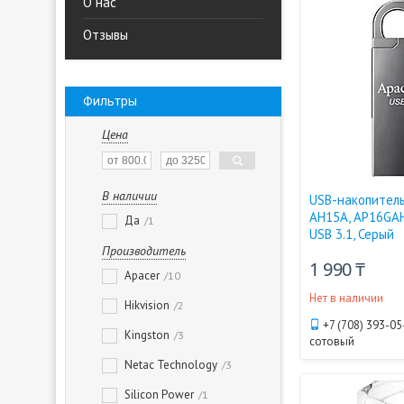
О нас
Отзывы
Фильтры
Цена
В наличии
USB-накопитель,
AH15A, AP16GAH
Да
1
USB 3.1, Серый
Производитель
1 990 ₸
Apacer
10
Нет в наличии
Hikvision
2
+7 (708) 393-05
Kingston
3
сотовый
Netac Technology
3
Silicon Power
1