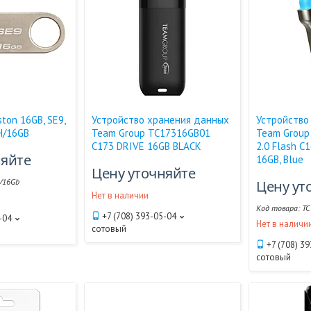
ston 16GB, SE9,
Устройство хранения данных
Устройство
9H/16GB
Team Group TC17316GB01
Team Group
C173 DRIVE 16GB BLACK
2.0 Flash C
няйте
16GB, Blue
Цену уточняйте
/16Gb
Цену ут
Нет в наличии
TC
+7 (708) 393-05-04
-04
Нет в наличи
сотовый
+7 (708) 3
сотовый