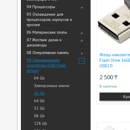
04 Процессоры
05 Охлаждение для
процессоров, корпусов и
прочее
06 Материнские платы
07 Жесткие диски и
дисководы
08 Оперативная память
Флэш-накопите
09 Запоминающие
Flash Drive 16GB,
устройства (USB Flash
USB2.0
drives)
2 500 ₸
04 Gb
Электронные ключи
В наличии
16 Gb
Куп
64 Gb
32 Gb
08 Gb
128 Gb